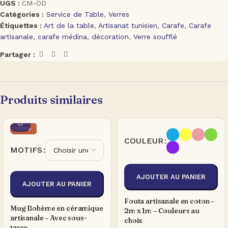
UGS :
CM-OD
Catégories :
Service de Table
,
Verres
Étiquettes :
Art de la table
,
Artisanat tunisien
,
Carafe
,
Carafe
artisanale
,
carafe médina
,
décoration
,
Verre soufflé
Partager :
Produits similaires
-20%
COULEUR
MOTIFS
AJOUTER AU PANIER
AJOUTER AU PANIER
Fouta artisanale en coton –
Mug Bohème en céramique
2m x 1m – Couleurs au
artisanale – Avec sous-
choix
tasse