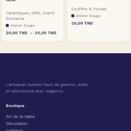
Couffins & Foutas
Céramiques
,
Gifts
,
Esprit
Atelier Sougui
Romance
20,00
TND
Atelier Sougui
20,00
TND
–
25,00
TND
L'artisanat tunisien haut de gamme, édité
et sélectionné avec exigence.
Boutique
Art de la table
Décoration
Cadeaux