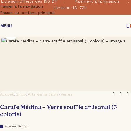
Livraison offerte dés 150 DT . Paiement à la livraison .
Passer à la navigation
Livraison 48–72h
Passer au contenu principal
MENU
Cliquez pour agrandir
Accueil
/
Shop
/
Arts de la table
/
Verres
Carafe Médina – Verre soufflé artisanal (3
coloris)
Atelier Sougui