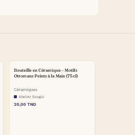
Bouteille en Céramique – Motifs
COULEUR
Ottomans Peints à la Main (75 cl)
AJOU
Céramiques
Bougeoirs Eth
Atelier Sougui
20,00
TND
Bougeoirs
Atelier Sougu
90,00
TND