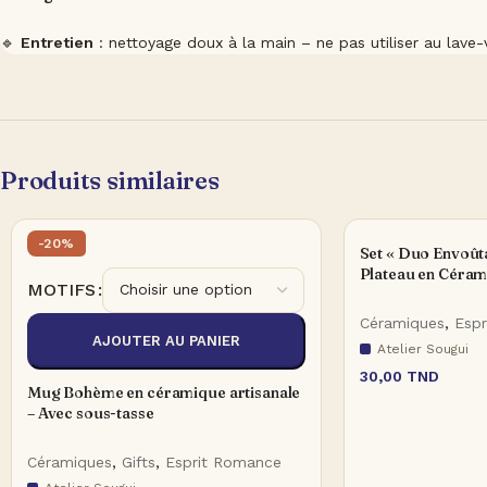
🔹
Entretien
: nettoyage doux à la main – ne pas utiliser au lave-v
Produits similaires
-20%
Set « Duo Envoûta
Plateau en Céra
MOTIFS
Céramiques
,
Esp
AJOUTER AU PANIER
Atelier Sougui
30,00
TND
Mug Bohème en céramique artisanale
– Avec sous-tasse
Céramiques
,
Gifts
,
Esprit Romance