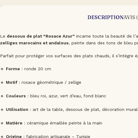
DESCRIPTION
AVIS 
Le
dessous de plat “Rosace Azur”
incarne toute la beauté de l’
zelliges marocains et andalous
, peinte dans des tons de bleu p
Parfait pour protéger vos surfaces des plats chauds, il s’intèg
🔹
Forme
: ronde 20 cm
🔹
Motif
: rosace géométrique / zellige
🔹
Couleurs
: bleu roi, azur, vert d’eau, fond blanc
🔹
Utilisation
: art de la table, dessous de plat, décoration mura
🔹
Matière
: céramique émaillée peinte à la main
🔹
Origine
: fabrication artisanale – Tunisie