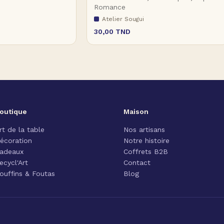
Romance
Atelier Sougui
30,00
TND
outique
Maison
rt de la table
Nos artisans
écoration
Notre histoire
adeaux
Coffrets B2B
ecycl'Art
Contact
ouffins & Foutas
Blog
n