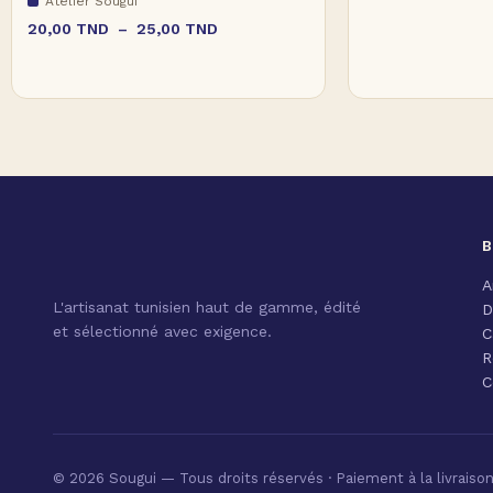
Atelier Sougui
20,00
TND
–
25,00
TND
B
A
L'artisanat tunisien haut de gamme, édité
D
et sélectionné avec exigence.
C
R
C
© 2026 Sougui — Tous droits réservés · Paiement à la livraiso