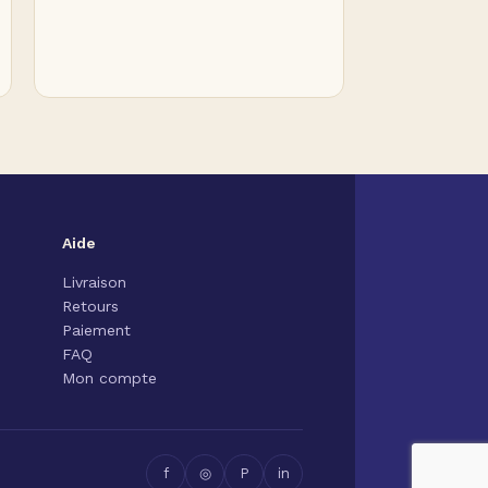
Aide
Livraison
Retours
Paiement
FAQ
Mon compte
f
◎
P
in