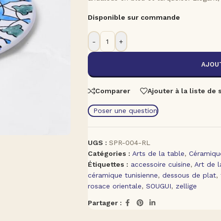
Disponible sur commande
-
+
AJOUT
Comparer
Ajouter à la liste de
Poser une question
UGS :
SPR-004-RL
Catégories :
Arts de la table
,
Céramiqu
Étiquettes :
accessoire cuisine
,
Art de l
céramique tunisienne
,
dessous de plat
,
rosace orientale
,
SOUGUI
,
zellige
Partager :