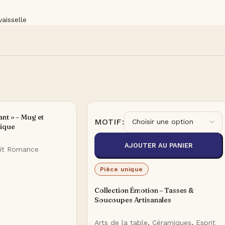
aisselle
nt » – Mug et
MOTIF
mique
AJOUTER AU PANIER
rit Romance
Pièce unique
Collection Émotion – Tasses &
Soucoupes Artisanales
Arts de la table
,
Céramiques
,
Esprit