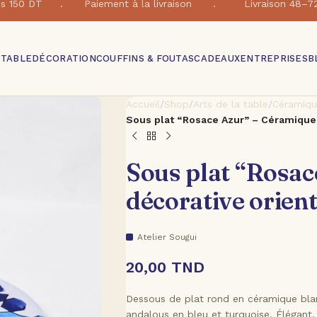
e dés 150 DT . Paiement à la livraison . Livraison 48–7
 TABLE
DÉCORATION
COUFFINS & FOUTAS
CADEAUX
ENTREPRISES
B
Accueil
/
Shop
/
Arts de la table
/
Céramiqu
Sous plat “Rosace Azur” – Céramique 
Sous plat “Rosac
décorative orient
Atelier Sougui
20,00
TND
Dessous de plat rond en céramique bla
andalous en bleu et turquoise. Élégant, 