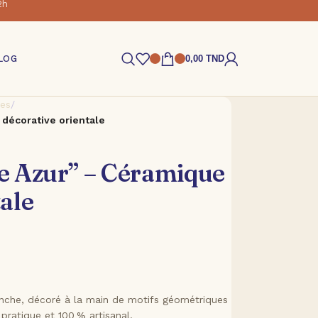
2h
LOG
0,00
TND
es
/
décorative orientale
e Azur” – Céramique
ale
nche, décoré à la main de motifs géométriques
pratique et 100 % artisanal.