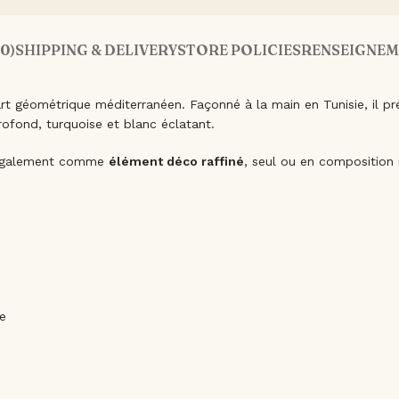
(0)
SHIPPING & DELIVERY
STORE POLICIES
RENSEIGNEM
art géométrique méditerranéen. Façonné à la main en Tunisie, il p
rofond, turquoise et blanc éclatant.
re également comme
élément déco raffiné
, seul ou en composition
le