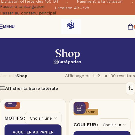
Livraison offerte dés 150 DT . Paiement à la livraison .
Passer à la navigation
Livraison 48–72h
Passer au contenu principal
MENU
Shop
Catégories
Accueil
/
Shop
Affichage de 1–12 sur 130 résultats
Afficher la barre latérale
-20%
-33%
POPULAIRE
MOTIFS
COULEUR
AJOUTER AU PANIER