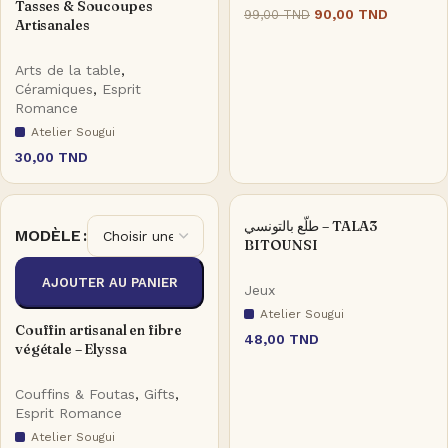
Tasses & Soucoupes
90,00
TND
99,00
TND
Artisanales
Arts de la table
,
Céramiques
,
Esprit
Romance
Atelier Sougui
30,00
TND
طلّع بالتونسي – TALA3
MODÈLE
BITOUNSI
AJOUTER AU PANIER
Jeux
Atelier Sougui
Couffin artisanal en fibre
48,00
TND
végétale – Elyssa
Couffins & Foutas
,
Gifts
,
Esprit Romance
Atelier Sougui