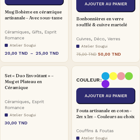
AJOUTER AU PANIER
Mug Bohème en céramique
artisanale – Avec sous-tasse
Bonbonnières en verre
soufflé & cuivre martelé
Céramiques
,
Gifts
,
Esprit
Romance
Cuivres
,
Déco
,
Verres
Atelier Sougui
Atelier Sougui
20,00
TND
–
25,00
TND
50,00
TND
75,00
TND
Set « Duo Envoûtant » –
COULEUR
Mug et Plateau en
Céramique
AJOUTER AU PANIER
Céramiques
,
Esprit
Romance
Fouta artisanale en coton –
Atelier Sougui
2m x 1m – Couleurs au choix
30,00
TND
Couffins & Foutas
Atelier Sougui