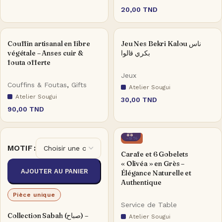
20,00
TND
Couffin artisanal en fibre
Jeu Nes Bekri Kalou ناس
végétale – Anses cuir &
بكري قالوا
fouta offerte
Jeux
Couffins & Foutas
,
Gifts
Atelier Sougui
Atelier Sougui
30,00
TND
90,00
TND
-9%
MOTIF
Carafe et 6 Gobelets
« Olivéa » en Grès –
AJOUTER AU PANIER
Élégance Naturelle et
Authentique
Pièce unique
Service de Table
Collection Sabah (صباح) –
Atelier Sougui