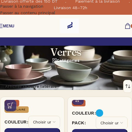
Livraison offerte dés 150 DT . Paiement à la livraison .
Passer à la navigation
Livraison 48–72h
Passer au contenu principal
MENU
Verres
Catégories
Accueil
/
Shop
/
Arts de la table
/
Verres
9 résultats affichés
Afficher la barre latérale
-33%
-11%
POPULAIRE
COULEUR
COULEUR
PACK