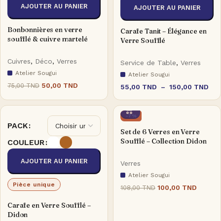
AJOUTER AU PANIER
AJOUTER AU PANIER
Bonbonnières en verre
Carafe Tanit – Élégance en
soufflé & cuivre martelé
Verre Soufflé
Cuivres
,
Déco
,
Verres
Service de Table
,
Verres
Atelier Sougui
Atelier Sougui
50,00
TND
75,00
TND
55,00
TND
–
150,00
TND
-7%
PACK
Set de 6 Verres en Verre
Soufflé – Collection Didon
COULEUR
AJOUTER AU PANIER
Verres
Atelier Sougui
Pièce unique
100,00
TND
108,00
TND
Carafe en Verre Soufflé –
Didon