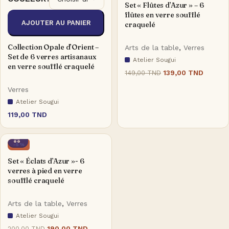
Set « Flûtes d’Azur » – 6
flûtes en verre soufflé
AJOUTER AU PANIER
craquelé
Collection Opale d’Orient –
Arts de la table
,
Verres
Set de 6 verres artisanaux
Atelier Sougui
en verre soufflé craquelé
139,00
TND
149,00
TND
Verres
Atelier Sougui
119,00
TND
-5%
Set « Éclats d’Azur »- 6
verres à pied en verre
soufflé craquelé
Arts de la table
,
Verres
Atelier Sougui
190,00
TND
200,00
TND