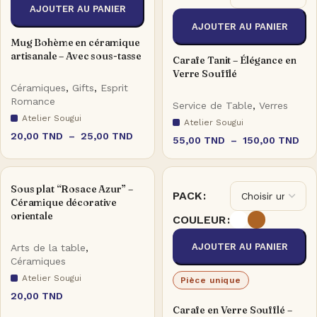
AJOUTER AU PANIER
AJOUTER AU PANIER
Mug Bohème en céramique
artisanale – Avec sous-tasse
Carafe Tanit – Élégance en
Verre Soufflé
Céramiques
,
Gifts
,
Esprit
Romance
Service de Table
,
Verres
Atelier Sougui
Atelier Sougui
20,00
TND
–
25,00
TND
55,00
TND
–
150,00
TND
Sous plat “Rosace Azur” –
PACK
Céramique décorative
orientale
COULEUR
AJOUTER AU PANIER
Arts de la table
,
Céramiques
Atelier Sougui
Pièce unique
20,00
TND
Carafe en Verre Soufflé –