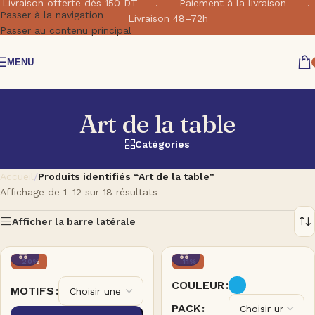
Livraison offerte dés 150 DT . Paiement à la livraison .
Passer à la navigation
Livraison 48–72h
Passer au contenu principal
MENU
Art de la table
Catégories
Accueil
/
Produits identifiés “Art de la table”
Affichage de 1–12 sur 18 résultats
Afficher la barre latérale
-20%
-11%
COULEUR
MOTIFS
PACK