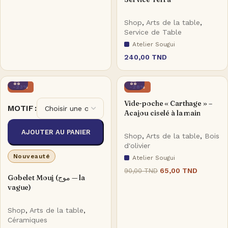
Shop
,
Arts de la table
,
Service de Table
Atelier Sougui
240,00
TND
-23%
-28%
Vide-poche « Carthage » –
MOTIF
Acajou ciselé à la main
AJOUTER AU PANIER
Shop
,
Arts de la table
,
Bois
d'olivier
Nouveauté
Atelier Sougui
65,00
TND
90,00
TND
Gobelet Mouj (موج — la
vague)
Shop
,
Arts de la table
,
Céramiques