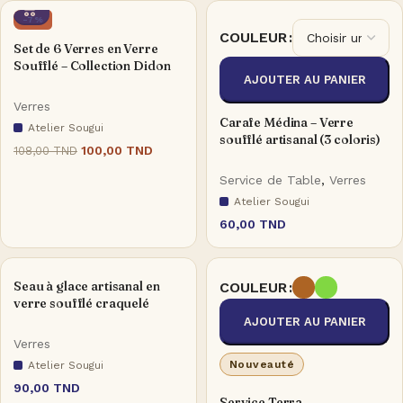
-7%
COULEUR
Set de 6 Verres en Verre
Soufflé – Collection Didon
AJOUTER AU PANIER
Verres
Carafe Médina – Verre
Atelier Sougui
soufflé artisanal (3 coloris)
100,00
TND
108,00
TND
Service de Table
,
Verres
Atelier Sougui
60,00
TND
Seau à glace artisanal en
COULEUR
verre soufflé craquelé
AJOUTER AU PANIER
Verres
Nouveauté
Atelier Sougui
90,00
TND
Service Terra