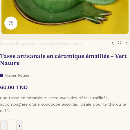
Cliquez pour agrandir
Accueil
/
Shop
/
Arts de la table
/
Céramiques
Tasse artisanale en céramique émaillée – Vert
Nature
Atelier Sougui
60,00
TND
Une tasse en céramique verte avec des détails raffinés,
accompagnée d’une soucoupe assortie, idéale pour le thé ou le
café.
-
+