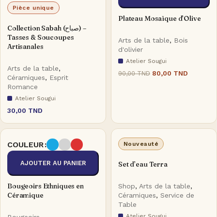
Pièce unique
Plateau Mosaïque d’Olive
Collection Sabah (صباح) –
Tasses & Soucoupes
Arts de la table
,
Bois
Artisanales
d'olivier
Atelier Sougui
Arts de la table
,
80,00
TND
90,00
TND
Céramiques
,
Esprit
Romance
Atelier Sougui
30,00
TND
COULEUR
Nouveauté
AJOUTER AU PANIER
Set d’eau Terra
Bougeoirs Ethniques en
Shop
,
Arts de la table
,
Céramique
Céramiques
,
Service de
Table
Atelier Sougui