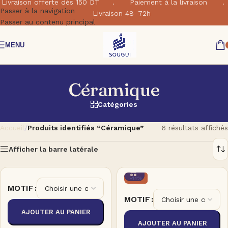
Livraison offerte dés 150 DT . Paiement à la livraison .
Passer à la navigation
Livraison 48–72h
Passer au contenu principal
MENU
Céramique
Catégories
Accueil
/
Produits identifiés “Céramique”
6 résultats affichés
Afficher la barre latérale
-11%
MOTIF
MOTIF
AJOUTER AU PANIER
AJOUTER AU PANIER