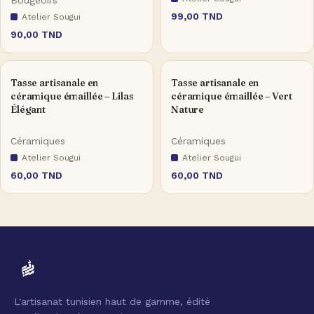
Bougeoirs
99,00
TND
Atelier Sougui
90,00
TND
Tasse artisanale en
Tasse artisanale en
céramique émaillée – Lilas
céramique émaillée – Vert
Élégant
Nature
Céramiques
Céramiques
Atelier Sougui
Atelier Sougui
60,00
TND
60,00
TND
L'artisanat tunisien haut de gamme, édité