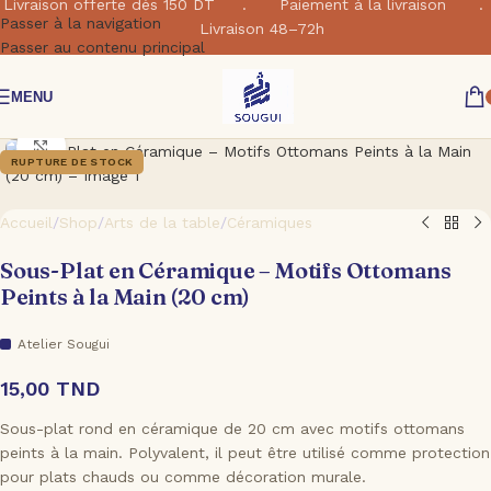
Livraison offerte dés 150 DT . Paiement à la livraison .
Passer à la navigation
Livraison 48–72h
Passer au contenu principal
MENU
Cliquez pour agrandir
RUPTURE DE STOCK
Accueil
/
Shop
/
Arts de la table
/
Céramiques
Sous-Plat en Céramique – Motifs Ottomans
Peints à la Main (20 cm)
Atelier Sougui
15,00
TND
Sous-plat rond en céramique de 20 cm avec motifs ottomans
peints à la main. Polyvalent, il peut être utilisé comme protection
pour plats chauds ou comme décoration murale.