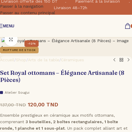
Livraison offerte dés 150 DT . Paiement à la livraison .
Passer à la navigation
Livraison 48–72h
Passer au contenu principal
MENU
Cliquez pour agrandir
-12%
RUPTURE DE STOCK
Accueil
/
Shop
/
Arts de la table
/
Céramiques
Set Royal ottomans – Élégance Artisanale (8
Pièces)
Atelier Sougui
120,00
TND
137,00
TND
Ensemble prestigieux en céramique aux motifs ottomans,
comprenant
3 bouteilles, 2 boîtes rectangulaires, 1 boîte
ronde, 1 planche et 1 sous-plat
. Un pack complet alliant art et