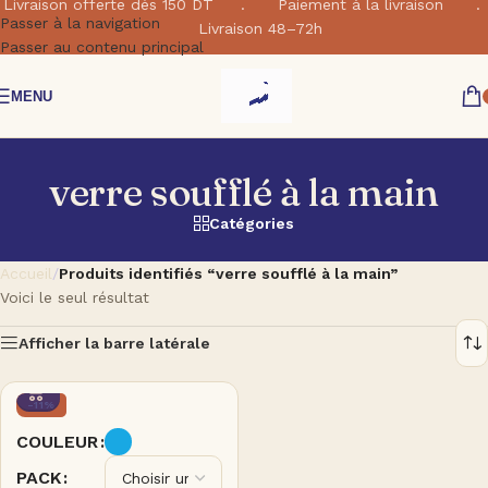
Livraison offerte dés 150 DT . Paiement à la livraison .
Passer à la navigation
Livraison 48–72h
Passer au contenu principal
MENU
verre soufflé à la main
Catégories
Accueil
/
Produits identifiés “verre soufflé à la main”
Voici le seul résultat
Afficher la barre latérale
-11%
COULEUR
PACK