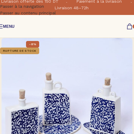
Livraison offerte dés 150 DT . Paiement à la livraison .
Passer à la navigation
Livraison 48–72h
Passer au contenu principal
MENU
-8%
RUPTURE DE STOCK