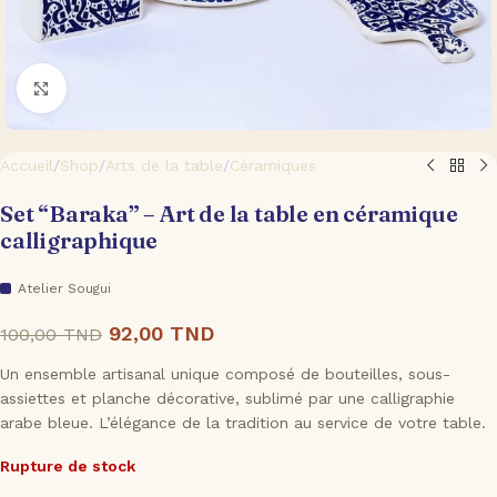
Cliquez pour agrandir
Accueil
/
Shop
/
Arts de la table
/
Céramiques
Set “Baraka” – Art de la table en céramique
calligraphique
Atelier Sougui
92,00
TND
100,00
TND
Un ensemble artisanal unique composé de bouteilles, sous-
assiettes et planche décorative, sublimé par une calligraphie
arabe bleue. L’élégance de la tradition au service de votre table.
Rupture de stock