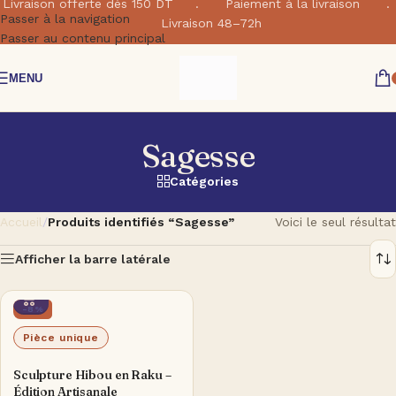
Livraison offerte dés 150 DT . Paiement à la livraison .
Passer à la navigation
Livraison 48–72h
Passer au contenu principal
MENU
Sagesse
Catégories
Accueil
/
Produits identifiés “Sagesse”
Voici le seul résultat
Afficher la barre latérale
-8%
Pièce unique
Sculpture Hibou en Raku –
Édition Artisanale