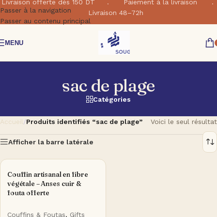
Livraison offerte dés 150 DT . Paiement à la livraison .
Passer à la navigation
Livraison 48–72h
Passer au contenu principal
MENU
sac de plage
Catégories
Accueil
/
Produits identifiés “sac de plage”
Voici le seul résultat
Afficher la barre latérale
Couffin artisanal en fibre
végétale – Anses cuir &
fouta offerte
Couffins & Foutas
,
Gifts