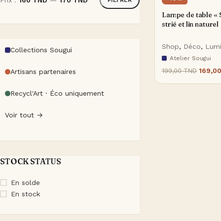
Prix :
160 TND
—
170 TND
Lampe de table « S
strié et lin naturel
Shop
,
Déco
,
Lumi
Collections Sougui
Atelier Sougui
169,0
199,00
TND
Artisans partenaires
Recycl'Art · Éco uniquement
Voir tout →
STOCK STATUS
En solde
En stock