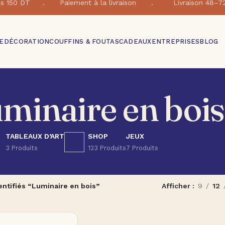
e dés 150 DT . Paiement à la livraison . Livraison 48–7
E
DÉCORATION
COUFFINS & FOUTAS
CADEAUX
ENTREPRISES
BLOG
minaire en bois
TABLEAUX D’ART
SHOP
JEUX
3 Produits
123 Produits
7 Produits
entifiés “Luminaire en bois”
Afficher
9
12