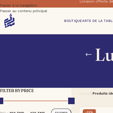
Livraison offert
Passer à la navigation
Passer au contenu principal
BOUTIQUE
ARTS DE LA TABL
Lu
FILTER BY PRICE
Accueil
/
Produits id
-15%
FILTRER