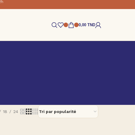
2h
0,00
TND
18
24