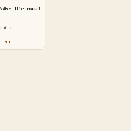
olis » – Hêtre massif
naires
0
TND