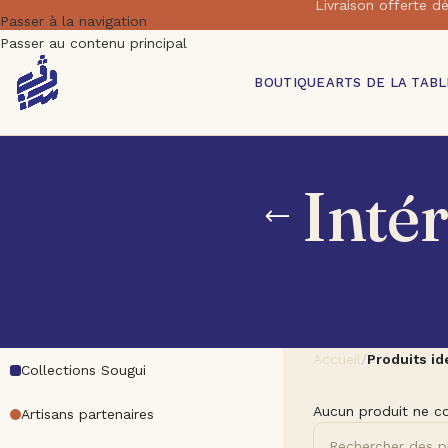
Livraison offert
Passer à la navigation
Passer au contenu principal
BOUTIQUE
ARTS DE LA TABL
Inté
Accueil
/
Produits id
Collections Sougui
Aucun produit ne co
Artisans partenaires