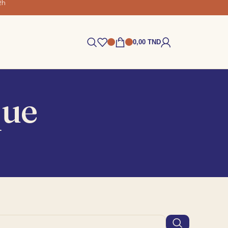
2h
0,00
TND
que