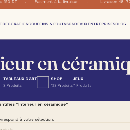
e dés 150 DT . Paiement à la livraison . Livraison 48–7
E
DÉCORATION
COUFFINS & FOUTAS
CADEAUX
ENTREPRISES
BLOG
rieur en cérami
TABLEAUX D’ART
SHOP
JEUX
3 Produits
123 Produits
7 Produits
entifiés “Intérieur en céramique”
rrespond à votre sélection.