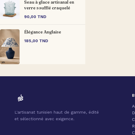
Seau à glace artisanal en
verre soufflé craquelé
90,00
TND
Élégance Anglaise
185,00
TND
B
A
L'artisanat tunisien haut de gamme, édité
D
et sélectionné avec exigence.
C
R
C