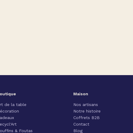
outique
Maison
rt de la table
Nos artisans
écoration
Notre histoire
adeaux
Coffrets B2B
ecycl'Art
Contact
ouffins & Foutas
Blog