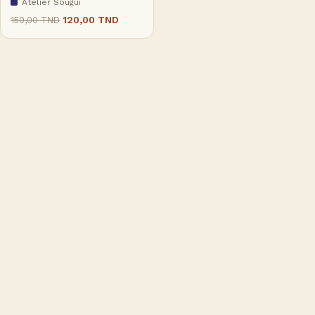
Atelier Sougui
120,00
TND
150,00
TND