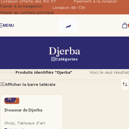
Livraison offerte dés 150 DT . Paiement à la livraison .
Passer à la navigation
Livraison 48–72h
Passer au contenu principal
MENU
Djerba
Catégories
Accueil
/
Produits identifiés “Djerba”
Voici le seul résultat
Afficher la barre latérale
-20%
Douceur de Djerba
Shop
,
Tableaux d’art