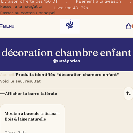
Livraison offerte dés 150 DT . Paiement à la livraison .
Passer à la navigation
Livraison 48–72h
Passer au contenu principal
MENU
décoration chambre enfant
Catégories
Accueil
/
Produits identifiés “décoration chambre enfant”
Voici le seul résultat
Afficher la barre latérale
Mouton à bascule artisanal –
Bois & laine naturelle
Déco
,
Gifts