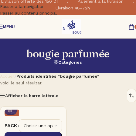
Livraison offerte dés 150 DT . Paiement à la livraison .
Passer à la navigation
Livraison 48–72h
Passer au contenu principal
MENU
bougie parfumée
Catégories
Accueil
/
Produits identifiés “bougie parfumée”
Voici le seul résultat
Afficher la barre latérale
-13%
PACK