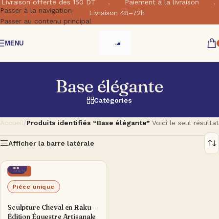
Livraison offerte dés 150 DT . Paiement à la livraison .
Passer à la navigation
Livraison 48–72h
Passer au contenu principal
MENU
Base élégante
Catégories
Accueil
/
Produits identifiés “Base élégante”
Voici le seul résultat
Afficher la barre latérale
-14%
Pièce unique
Sculpture Cheval en Raku –
Édition Équestre Artisanale