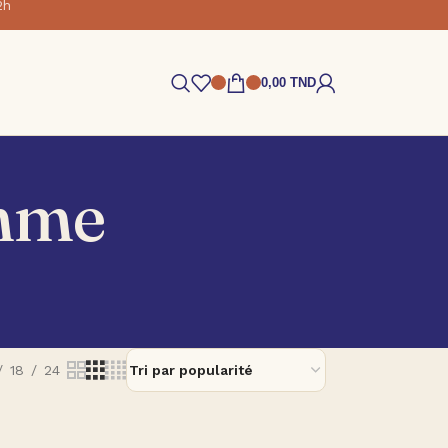
2h
0,00
TND
amme
18
24