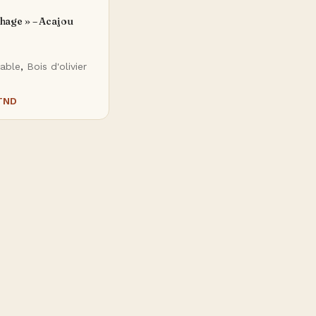
hage » – Acajou
table
,
Bois d'olivier
TND