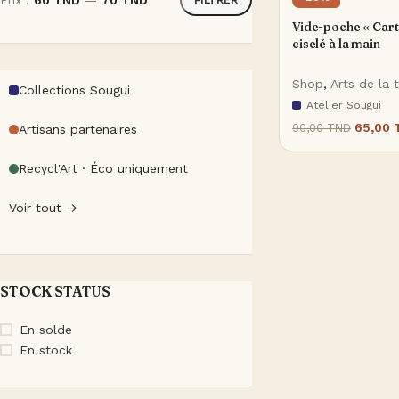
Prix :
60 TND
—
70 TND
Vide-poche « Cart
ciselé à la main
Shop
,
Arts de la 
Collections Sougui
Atelier Sougui
65,00
90,00
TND
Artisans partenaires
Recycl'Art · Éco uniquement
Voir tout →
STOCK STATUS
En solde
En stock