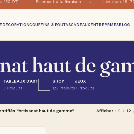
e dés 150 DT . Paiement à la livraison . Livraison 48–7
E
DÉCORATION
COUFFINS & FOUTAS
CADEAUX
ENTREPRISES
BLOG
anat haut de g
TABLEAUX D’ART
SHOP
JEUX
3 Produits
123 Produits
7 Produits
entifiés “Artisanat haut de gamme”
Afficher
9
12