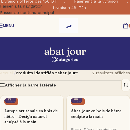
Livraison offerte dés 150 DT . Paiement à la livraison .
Passer à la navigation
Livraison 48–72h
Passer au contenu principal
MENU
abat jour
Catégories
Accueil
/
Produits identifiés “abat jour”
2 résultats affichés
Afficher la barre latérale
-15%
-15%
Lampe artisanale en bois de
Abat-jour en bois de hêtre
hêtre – Design naturel
sculpté à la main
sculpté à la main
Shop
,
Déco
,
Luminaires