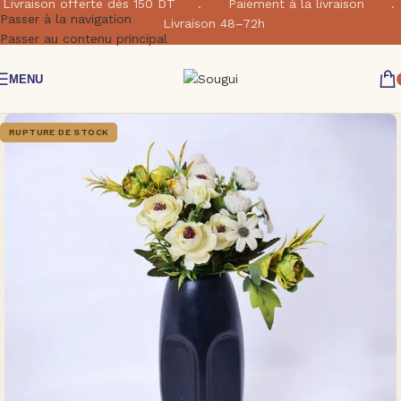
Livraison offerte dés 150 DT . Paiement à la livraison .
Passer à la navigation
Livraison 48–72h
Passer au contenu principal
MENU
RUPTURE DE STOCK