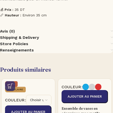
💰
Prix :
35 DT
📏
Hauteur :
Environ 35 cm
Avis (0)
Shipping & Delivery
Store Policies
Renseignements
Produits similaires
-33%
COULEUR
POPULAIRE
AJOUTER AU PANIER
COULEUR
Ensemble de vases en
AJOUTER AU PANIER