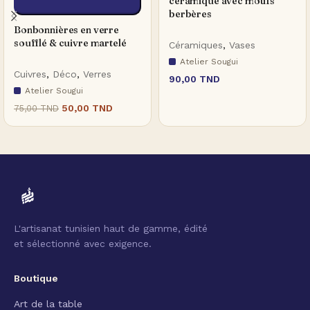
céramique avec motifs
berbères
Bonbonnières en verre
soufflé & cuivre martelé
Céramiques
,
Vases
Atelier Sougui
Cuivres
,
Déco
,
Verres
90,00
TND
Atelier Sougui
50,00
TND
75,00
TND
L'artisanat tunisien haut de gamme, édité
et sélectionné avec exigence.
Boutique
Art de la table