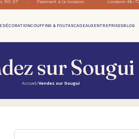
e dés 150 DT . Paiement à la livraison . Livraison 48–7
E
DÉCORATION
COUFFINS & FOUTAS
CADEAUX
ENTREPRISES
BLOG
dez sur Sougui
Accueil
/
Vendez sur Sougui