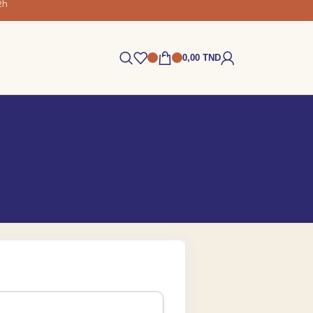
2h
0,00
TND