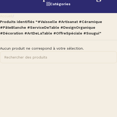
Catégories
Accueil
/
Produits identifiés “#Vaisselle #Artisanat #Céramique
#PâteBlanche #ServiceDeTable #DesignOrganique
#Décoration #ArtDeLaTable #OffreSpéciale #Sougui”
Aucun produit ne correspond à votre sélection.