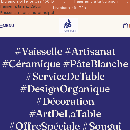
Livraison offerte dés 150 DT . Paiement à la livraison .
Passer à la navigation
Livraison 48–72h
Passer au contenu principal
MENU
#Vaisselle #Artisanat
#Céramique #PâteBlanche
#ServiceDeTable
#DesignOrganique
#Décoration
#ArtDeLaTable
#OffreSpéciale #Sougui