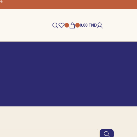
2h
0,00
TND