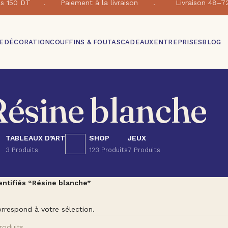
e dés 150 DT . Paiement à la livraison . Livraison 48–7
E
DÉCORATION
COUFFINS & FOUTAS
CADEAUX
ENTREPRISES
BLOG
Résine blanche
TABLEAUX D’ART
SHOP
JEUX
3 Produits
123 Produits
7 Produits
entifiés “Résine blanche”
rrespond à votre sélection.