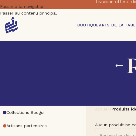
Livraison offert
Passer à la navigation
Passer au contenu principal
BOUTIQUE
ARTS DE LA TABL
Accueil
/
Produits id
Collections Sougui
Aucun produit ne co
Artisans partenaires