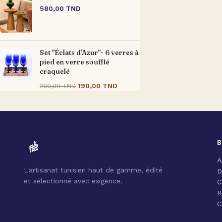
580,00
TND
Set "Éclats d’Azur"- 6 verres à
pied en verre soufflé
craquelé
190,00
TND
200,00
TND
B
A
L'artisanat tunisien haut de gamme, édité
D
et sélectionné avec exigence.
C
R
C