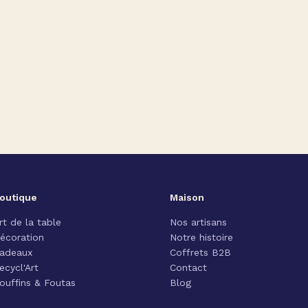
outique
Maison
rt de la table
Nos artisans
écoration
Notre histoire
adeaux
Coffrets B2B
ecycl'Art
Contact
ouffins & Foutas
Blog