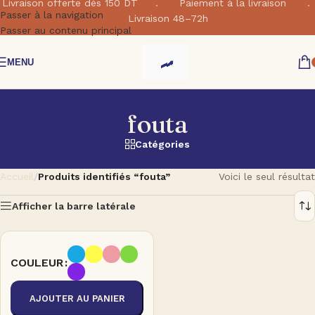
Livraison offerte dés 150 DT . Paiement à la livraison .
Passer à la navigation
Livraison 48–72h
Passer au contenu principal
MENU
fouta
Catégories
Accueil
/
Produits identifiés “fouta”
Voici le seul résultat
Afficher la barre latérale
COULEUR
AJOUTER AU PANIER